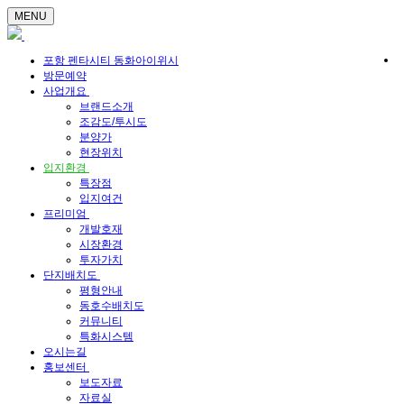
MENU
포항 펜타시티 동화아이위시
방문예약
사업개요
브랜드소개
조감도/투시도
분양가
현장위치
입지환경
특장점
입지여건
프리미엄
개발호재
시장환경
투자가치
단지배치도
평형안내
동호수배치도
커뮤니티
특화시스템
오시는길
홍보센터
보도자료
자료실