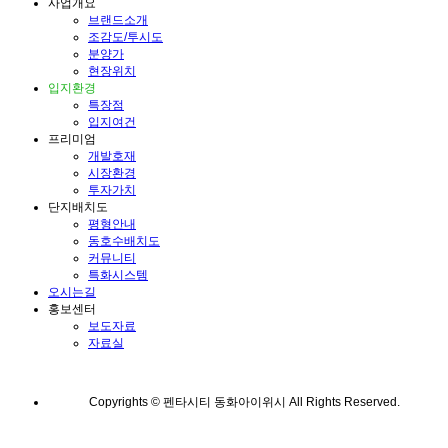
사업개요
브랜드소개
조감도/투시도
분양가
현장위치
입지환경
특장점
입지여건
프리미엄
개발호재
시장환경
투자가치
단지배치도
평형안내
동호수배치도
커뮤니티
특화시스템
오시는길
홍보센터
보도자료
자료실
Copyrights © 펜타시티 동화아이위시 All Rights Reserved.