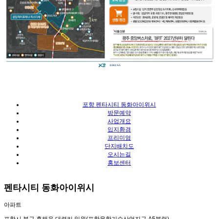
포항 펜타시티 동화아이위시
방문예약
사업개요
입지환경
프리미엄
단지배치도
오시는길
홍보센터
펜타시티 동화아이위시
아파트
포항시 북구 흥해읍 대련리 일원(포항융합기술산업지구 A5블럭)