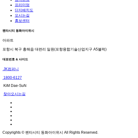
프리미엄
단지배치도
오시는길
홍보센터
펜타시티 동화아이위시
아파트
포항시 북구 흥해읍 대련리 일원(포항융합기술산업지구 A5블럭)
대표번호 & 사이드
JK컴퍼니
1800-6127
KiM Dae-SuN
찾아오시는길
Copyrights © 펜타시티 동화아이위시 All Rights Reserved.