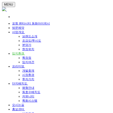
MENU
포항 펜타시티 동화아이위시
방문예약
사업개요
브랜드소개
조감도/투시도
분양가
현장위치
입지환경
특장점
입지여건
프리미엄
개발호재
시장환경
투자가치
단지배치도
평형안내
동호수배치도
커뮤니티
특화시스템
오시는길
홍보센터