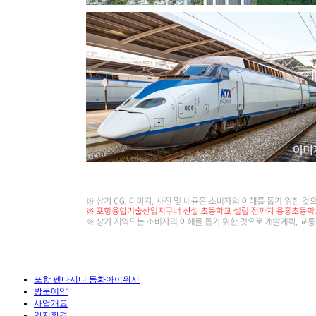
포항 펜타시티 동화아이위시
방문예약
사업개요
입지환경