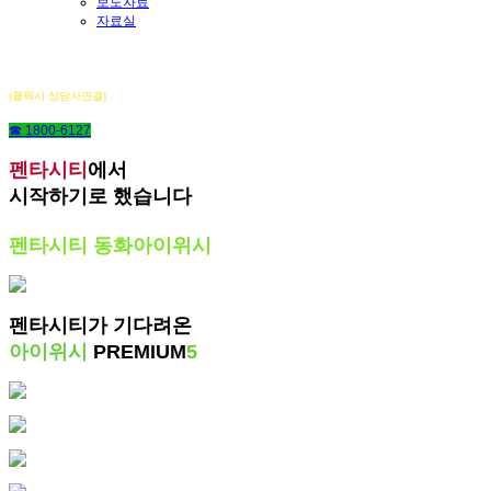
보도자료
자료실
펜타시티 동화아이위시
(클릭시 상담사연결)
☎ 1800-6127
펜타시티
에서
시작하기로 했습니다
펜타시티 동화아이위시
펜타시티가 기다려온
아이위시
PREMIUM
5