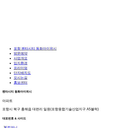
포항 펜타시티 동화아이위시
방문예약
사업개요
입지환경
프리미엄
단지배치도
오시는길
홍보센터
펜타시티 동화아이위시
아파트
포항시 북구 흥해읍 대련리 일원(포항융합기술산업지구 A5블럭)
대표번호 & 사이드
JK컴퍼니