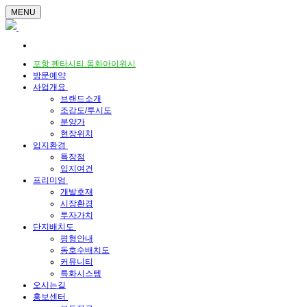
MENU
포항 펜타시티 동화아이위시
방문예약
사업개요
브랜드소개
조감도/투시도
분양가
현장위치
입지환경
특장점
입지여건
프리미엄
개발호재
시장환경
투자가치
단지배치도
평형안내
동호수배치도
커뮤니티
특화시스템
오시는길
홍보센터